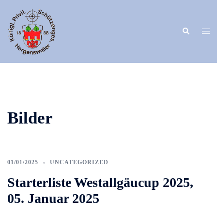
Zum
Inhalt
springen
Suche
Men
umsc
Bilder
01/01/2025
UNCATEGORIZED
Starterliste Westallgäucup 2025,
05. Januar 2025