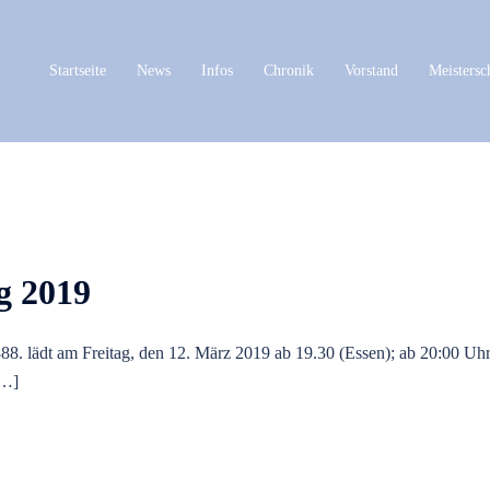
Startseite
News
Infos
Chronik
Vorstand
Meistersc
haft
g 2019
888. lädt am Freitag, den 12. März 2019 ab 19.30 (Essen); ab 20:00 Uh
[…]