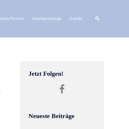
Suche
haften/Termine
Schießsportanlage
Kontakt
Jetzt Folgen!
Facebook
SvHgw
r
Neueste Beiträge