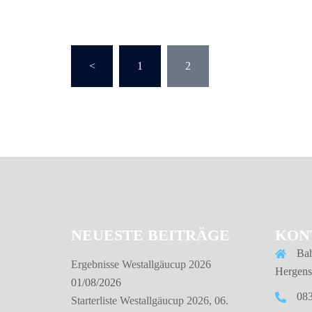
Seitennummerierung
<
1
2
der
Beiträge
NEUESTE BEITRÄGE
KON
Bah
Ergebnisse Westallgäucup 2026
Hergens
01/08/2026
08
Starterliste Westallgäucup 2026, 06.