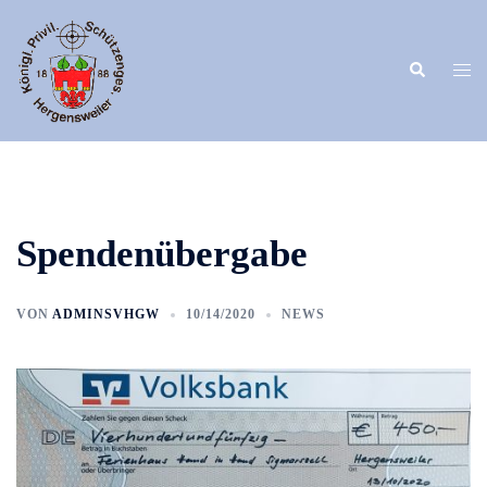
Zum
Inhalt
springen
Suche
Men
umsc
Spendenübergabe
VON
ADMINSVHGW
10/14/2020
NEWS